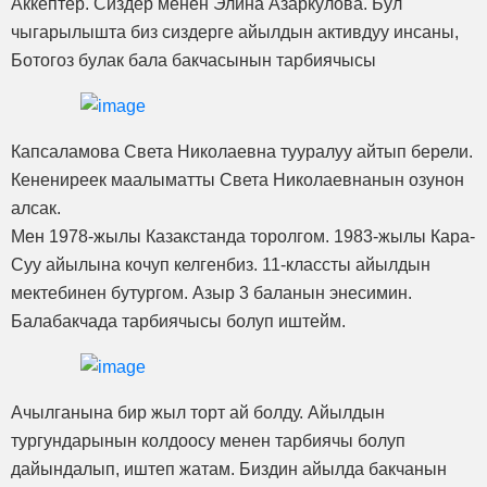
Аккептер. Сиздер менен Элина Азаркулова. Бул
чыгарылышта биз сиздерге айылдын активдуу инсаны,
Ботогоз булак бала бакчасынын тарбиячысы
Капсаламова Света Николаевна тууралуу айтып берели.
Кенениреек маалыматты Света Николаевнанын озунон
алсак.
Мен 1978-жылы Казакстанда торолгом. 1983-жылы Кара-
Суу айылына кочуп келгенбиз. 11-классты айылдын
мектебинен бутургом. Азыр 3 баланын энесимин.
Балабакчада тарбиячысы болуп иштейм.
Ачылганына бир жыл торт ай болду. Айылдын
тургундарынын колдоосу менен тарбиячы болуп
дайындалып, иштеп жатам. Биздин айылда бакчанын