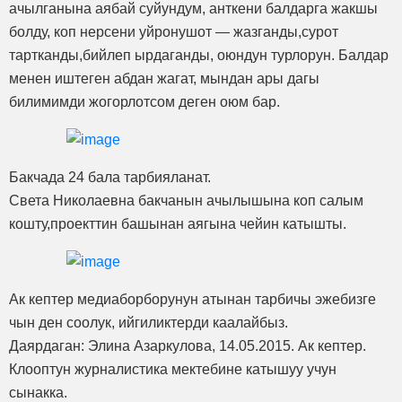
ачылганына аябай суйундум, анткени балдарга жакшы
болду, коп нерсени уйронушот — жазганды,сурот
тартканды,бийлеп ырдаганды, оюндун турлорун. Балдар
менен иштеген абдан жагат, мындан ары дагы
билимимди жогорлотсом деген оюм бар.
Бакчада 24 бала тарбияланат.
Света Николаевна бакчанын ачылышына коп салым
кошту,проекттин башынан аягына чейин катышты.
Ак кептер медиаборборунун атынан тарбичы эжебизге
чын ден соолук, ийгиликтерди каалайбыз.
Даярдаган: Элина Азаркулова, 14.05.2015. Ак кептер.
Клооптун журналистика мектебине катышуу учун
сынакка.