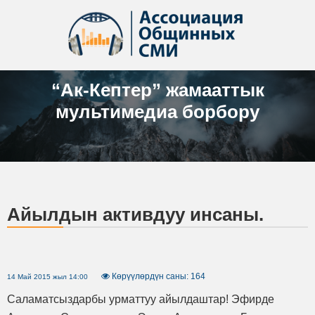
“Ак-Кептер” жамааттык
мультимедиа борбору
Айылдын активдуу инсаны.
Көрүүлөрдүн саны: 164
14 Май 2015 жыл 14:00
Саламатсыздарбы урматтуу айылдаштар! Эфирде