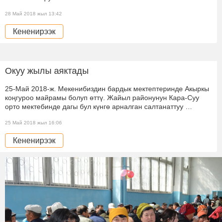
28 Май 2018 жыл 13:42
Кененирээк
Окуу жылы аяктады
25-Май 2018-ж. Мекенибиздин бардык мектептеринде Акыркы
коңгуроо майрамы болуп өттү. Жайыл районунун Кара-Суу
орто мектебинде дагы бул күнгө арналган салтанаттуу …
25 Май 2018 жыл 16:06
Кененирээк