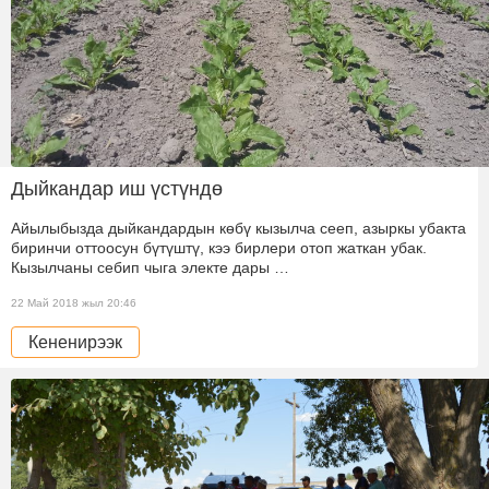
Дыйкандар иш үстүндө
Айылыбызда дыйкандардын көбү кызылча сееп, азыркы убакта
биринчи оттоосун бүтүштү, кээ бирлери отоп жаткан убак.
Кызылчаны себип чыга электе дары …
22 Май 2018 жыл 20:46
Кененирээк