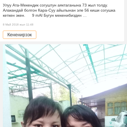
Улуу Ата-Мекендик согуштун аяктаганына 73 жыл толду.
Алакандай болгон Кара-Суу айылынан эле 56 киши согушка
кеткен экен. 9 mAI Бүгун мекенибиздин …
8 Май 2018 жыл 11:48
Кененирээк