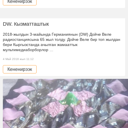
Кененирээк
DW. Кызматташтык
2018-жылдын 3-майында Германиянын (DW) Дойче Веле
радиостанциясына 65 жыл толду. Дойче Веле бир топ жылдан
бери Кыргызстанда ачылган жамааттык
мультимедиаборборлор …
4 Май 2018 жыл 11:12
Кененирээк