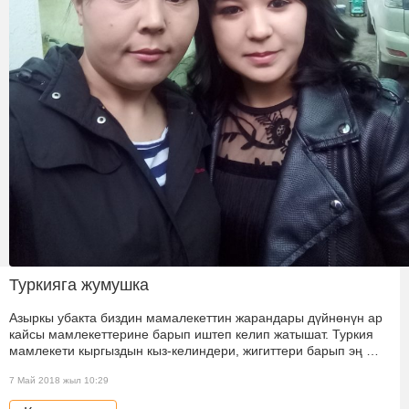
Туркияга жумушка
Азыркы убакта биздин мамалекеттин жарандары дүйнөнүн ар
кайсы мамлекеттерине барып иштеп келип жатышат. Туркия
мамлекети кыргыздын кыз-келиндери, жигиттери барып эң …
7 Май 2018 жыл 10:29