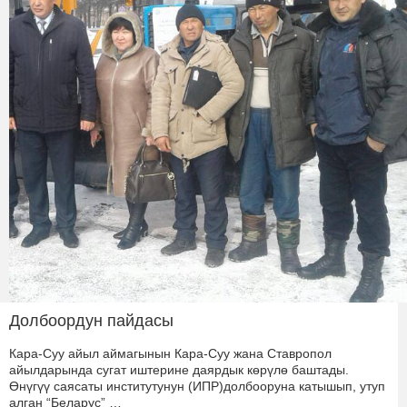
Долбоордун пайдасы
Кара-Суу айыл аймагынын Кара-Суу жана Ставропол
айылдарында сугат иштерине даярдык көрүлө баштады.
Өнүгүү саясаты институтунун (ИПР)долбооруна катышып, утуп
алган “Беларус” …