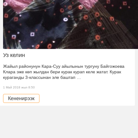
Уз келин
Жайыл районунун Кара-Суу айылынын тургуну Байгожоева
Клара эже көп жылдан бери курак курап келе жатат. Курак
кураганды 3-классынан эле баштап …
1 Май 2018 жыл 8:50
Кененирээк