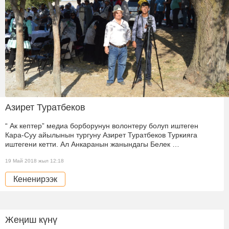
Азирет Туратбеков
“ Ак кептер” медиа борборунун волонтеру болуп иштеген
Кара-Суу айылынын тургуну Азирет Туратбеков Туркияга
иштегени кетти. Ал Анкаранын жанындагы Белек …
19 Май 2018 жыл 12:18
Кененирээк
Жеңиш күнү