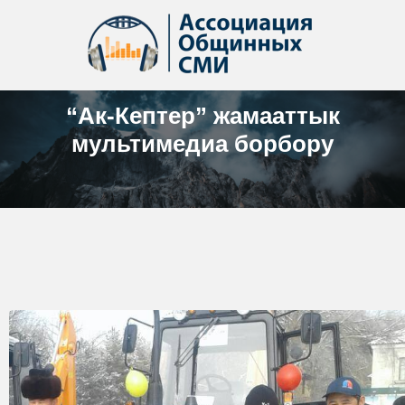
“Ак-Кептер” жамааттык
мультимедиа борбору