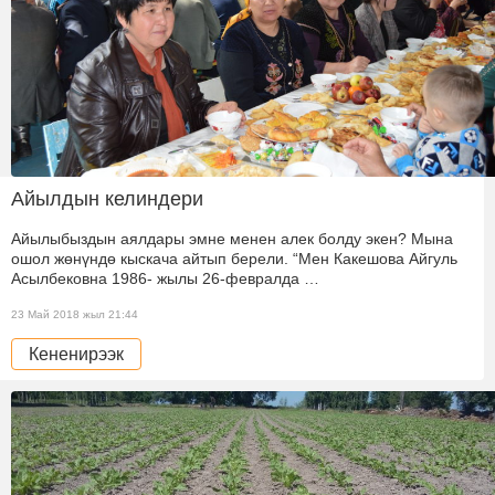
Айылдын келиндери
Айылыбыздын аялдары эмне менен алек болду экен? Мына
ошол жөнүндө кыскача айтып берели. “Мен Какешова Айгуль
Асылбековна 1986- жылы 26-февралда …
23 Май 2018 жыл 21:44
Кененирээк