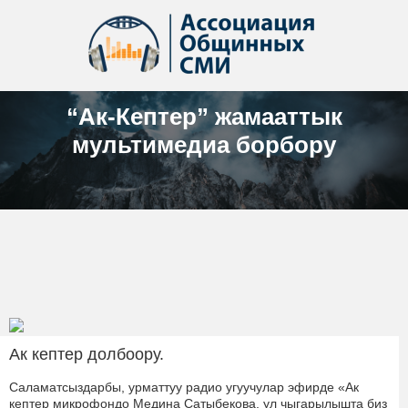
“Ак-Кептер” жамааттык
мультимедиа борбору
Ак кептер долбоору.
Саламатсыздарбы, урматтуу радио угуучулар эфирде «Ак
кептер микрофондо Медина Сатыбекова. ул чыгарылышта биз