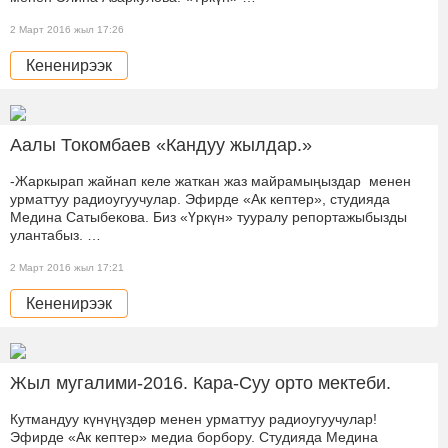
2 Март 2016 жыл 17:26
Кененирээк
Аалы Токомбаев «Кандуу жылдар.»
-Жаркырап жайнап келе жаткан жаз майрамыңыздар менен
урматтуу радиоугуучулар. Эфирде «Ак кептер», студияда
Медина Сатыбекова. Биз «Үркүн» тууралу репортажыбызды
улантабыз. …
2 Март 2016 жыл 17:21
Кененирээк
Жыл мугалими-2016. Кара-Суу орто мектеби.
Кутмандуу күнүңүздөр менен урматтуу радиоугуучулар!
Эфирде «Ак кептер» медиа борбору. Студияда Медина