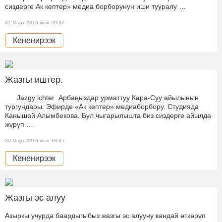
сиздерге Ак кептер» медиа борборунун иши тууралу …
31 Март 2016 жыл 20:37
Кененирээк
Жазгы иштер.
Jazgy ichter Арбаңыздар урматтуу Кара-Суу айылынын
тургундары. Эфирде «Ак кептер» медиаборбору. Студияда
Канышай Алымбекова. Бул чыгарылышта биз сиздерге айылда
жүрүп …
30 Март 2016 жыл 18:35
Кененирээк
Жазгы эс алуу
Азыркы учурда баардыгыбыз жазгы эс алууну кандай өткөрүп