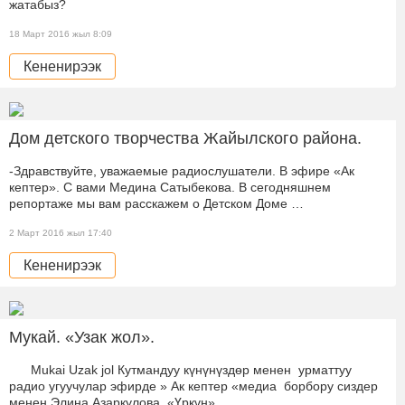
жатабыз?
18 Март 2016 жыл 8:09
Кененирээк
Дом детского творчества Жайылского района.
-Здравствуйте, уважаемые радиослушатели. В эфире «Ак
кептер». С вами Медина Сатыбекова. В сегодняшнем
репортаже мы вам расскажем о Детском Доме …
2 Март 2016 жыл 17:40
Кененирээк
Мукай. «Узак жол».
Mukai Uzak jol Кутмандуу күнүнүздөр менен урматтуу
радио угуучулар эфирде » Ак кептер «медиа борбору сиздер
менен Элина Азаркулова. «Үркүн» …