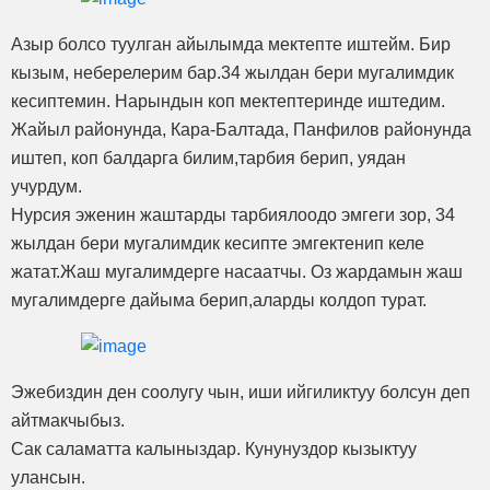
Азыр болсо туулган айылымда мектепте иштейм. Бир
кызым, неберелерим бар.34 жылдан бери мугалимдик
кесиптемин. Нарындын коп мектептеринде иштедим.
Жайыл районунда, Кара-Балтада, Панфилов районунда
иштеп, коп балдарга билим,тарбия берип, уядан
учурдум.
Нурсия эженин жаштарды тарбиялоодо эмгеги зор, 34
жылдан бери мугалимдик кесипте эмгектенип келе
жатат.Жаш мугалимдерге насаатчы. Оз жардамын жаш
мугалимдерге дайыма берип,аларды колдоп турат.
Эжебиздин ден соолугу чын, иши ийгиликтуу болсун деп
айтмакчыбыз.
Сак саламатта калыныздар. Кунунуздор кызыктуу
улансын.