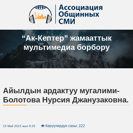
“Ак-Кептер” жамааттык
мультимедиа борбору
Айылдын ардактуу мугалими-
Болотова Нурсия Джанузаковна.
Көрүүлөрдүн саны: 222
15 Май 2015 жыл 6:25