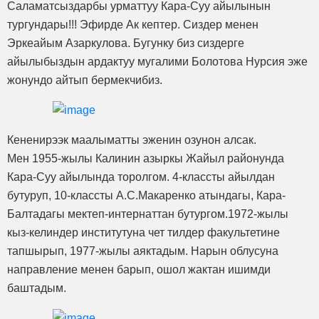
Саламатсыздарбы урматтуу Кара-Суу айылынын
тургундары!!! Эфирде Ак кептер. Сиздер менен
Эркеайым Азаркулова. Бугунку биз сиздерге
айылыбыздын ардактуу мугалими Болотова Нурсия эже
жонундо айтып бермекчибиз.
Кененирээк маалыматты эженин озунон алсак.
Мен 1955-жылы Калинин азыркы Жайыл районунда
Кара-Суу айылында торолгом. 4-классты айылдан
бутуруп, 10-классты А.С.Макаренко атындагы, Кара-
Балтадагы мектеп-интернаттан бутургом.1972-жылы
кыз-келиндер институтуна чет тилдер факультетине
тапшырып, 1977-жылы аяктадым. Нарын облусуна
направление менен барып, ошол жактан ишимди
баштадым.