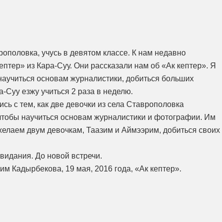
ополовка, учусь в девятом классе. К нам недавно
птер» из Кара-Суу. Они рассказали нам об «Ак кептер». Я
научиться основам журналистики, добиться больших
а-Суу езжу учиться 2 раза в неделю.
сь с тем, как две девочки из села Ставрополовка
чтобы научиться основам журналистики и фотографии. Им
 желаем двум девочкам, Таазим и Аймээрим, добиться своих
видания. До новой встречи.
м Кадырбекова, 19 мая, 2016 года, «Ак кептер».