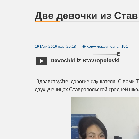
Две девочки из Ста
19 Май 2016 жыл 20:18
Көрүүлөрдүн саны: 191
Devochki iz Stavropolovki
-Здравствуйте, дорогие слушатели! С вами 
двух ученицах Ставропольской средней шко