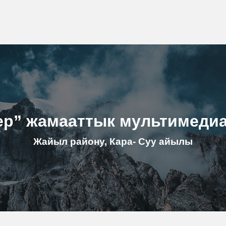
ер” жамааттык мультимеди
Жайыл району, Кара- Суу айылы