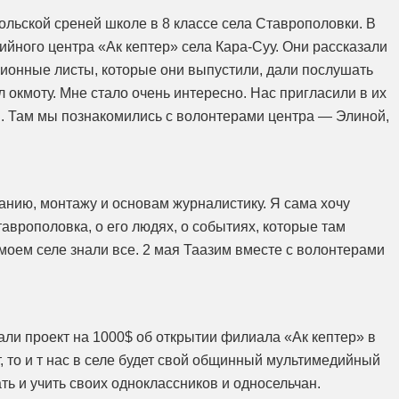
ольской среней школе в 8 классе села Ставрополовки. В
ийного центра «Ак кептер» села Кара-Суу. Они рассказали
ионные листы, которые они выпустили, дали послушать
 окмоту. Мне стало очень интересно. Нас пригласили в их
ся. Там мы познакомились с волонтерами центра — Элиной,
нию, монтажу и основам журналистику. Я сама хочу
аврополовка, о его людях, о событиях, которые там
 моем селе знали все. 2 мая Таазим вместе с волонтерами
али проект на 1000$ об открытии филиала «Ак кептер» в
, то и т нас в селе будет свой общинный мультимедийный
ать и учить своих одноклассников и односельчан.