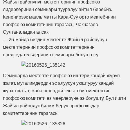
Жайыл районунун мектептеринин профсоюз
лидерлеринин семинары тууралуу айтып беребиз.
Кененирээк маалыматты Кара-Суу орто мектебинин
профсоюз комитетинин төрагасы Чакчагаев
Султаналыдан алсак.
— 26-майда биздин мектепте Жайыл районунун
мектептеринин профсоюз комитеттеринин
председательдеринин семинары болуп өттү.
Семинарда мектепте профсоюз иштери кандай жүрүп
жатат, мугалимдердин эс алуусун уюштуруу кандай
жүрхп жатат, жана ошондой эле ар бир мектептин
профсоюз комитети өз мөөрлөрүнө ээ болушту. Бул ишти
Жайыл райондук билим берүү профсоюздар
комитеттеринин төрагасы