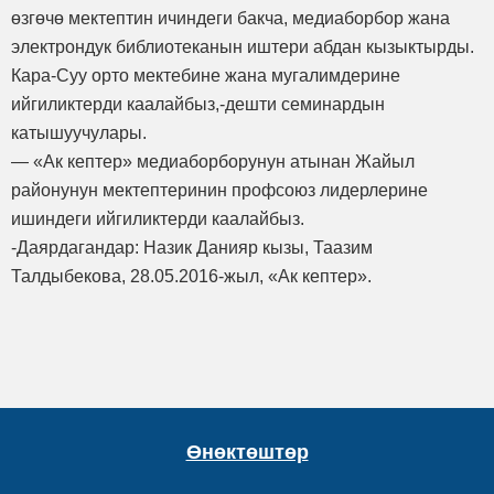
өзгөчө мектептин ичиндеги бакча, медиаборбор жана
электрондук библиотеканын иштери абдан кызыктырды.
Кара-Суу орто мектебине жана мугалимдерине
ийгиликтерди каалайбыз,-дешти семинардын
катышуучулары.
— «Ак кептер» медиаборборунун атынан Жайыл
районунун мектептеринин профсоюз лидерлерине
ишиндеги ийгиликтерди каалайбыз.
-Даярдагандар: Назик Данияр кызы, Таазим
Талдыбекова, 28.05.2016-жыл, «Ак кептер».
Өнөктөштөр