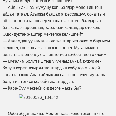
мугалим болуп иштегиси келишпейт?
— Айлык акы аз, жумушу көп, балдар менен иштеш
абдан татаал. Азыркы балдар агрессивдүү, оокаттын
айынан көп ата-энелер чет жакта иштеп, балдарын
башкалар тарбиялап, каралбай калгандар өтө көп.
Ошондуктан жаштар мектепке келишпейт.
— Ааламдашуу заманында жаштар чет өлкөгө баргысы
келишет, көп-көп акча тапкысы келет. Мугалимдин
айлыгы аз, ошондуктан иштегиси келбейт деп ойлойм.
— Мугалим болуп иштеш үчүн чыдамкай, күжүрмөн
болуш керек. азыркы жаштардын көбүндө мындай
сапаттар жок. Анан айлык акы аз, ошон үчүн мугалим
болуп иштегиси келбейт жаштардын.
— Кара-Суу мектеби сиздерге жактыбы?
— Ооба абдан жакты. Мектеп таза, кенен экен. Бизге