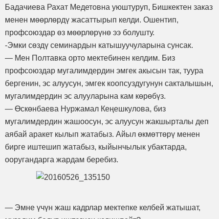
Бадачиева Рахат Медетовна уюштуруп, Бишкектен заказ
менен мөөрлөрдү жасаттырып келди. Ошентип,
профсоюздар өз мөөрлөрүнө ээ болушту.
-Эмки сөздү семинардын катышуучуларына сунсак.
— Мен Полтавка орто мектебинен келдим. Биз
профсоюздар мугалимдердин эмгек акысын так, туура
бергенин, эс алуусун, эмгек коопсуздугунун сакталышын,
мугалимдердин эс алууларына кам көрөбүз.
— Өскөнбаева Нуржамал Кеңешкулова, биз
мугалимдердин жашоосун, эс алуусун жакшырталы деп
аябай аракет кылып жатабыз. Айыл өкмөттөрү менен
бирге иштешип жатабыз, кыйынчылык убактарда,
ооругандарга жардам беребиз.
— Эмне үчүн жаш кадрлар мектепке келбей жатышат,