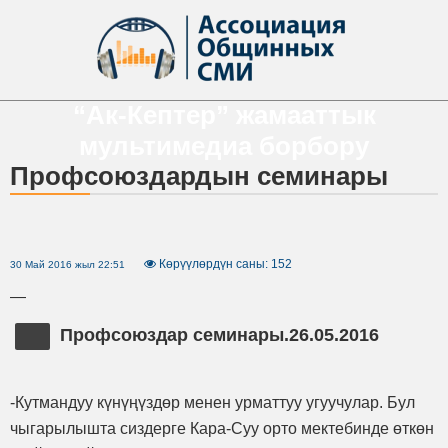
“Ак-Кептер” жамааттык
мультимедиа борбору
Профсоюздардын семинары
Көрүүлөрдүн саны: 152
30 Май 2016 жыл 22:51
—
Профсоюздар семинары.26.05.2016
-Кутмандуу күнүңүздөр менен урматтуу угуучулар. Бул
чыгарылышта сиздерге Кара-Суу орто мектебинде өткөн