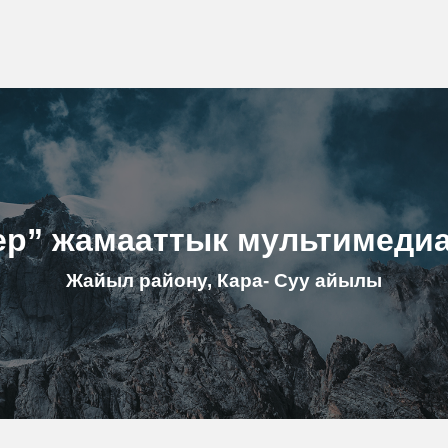
ер” жамааттык мультимеди
Жайыл району, Кара- Суу айылы