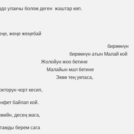
ндо улакчы болом деген жаштар көп.
еңе, жеңе жеңебай
өрөп ал. бирөөнүн
бирөөнүн атын Малай кой
ун жоо бетине
айын мал бетине
ө тең укпаса,
окторун чорт кесип,
онфет байлап кой.
мийн, десең мага,
тамды берем сага