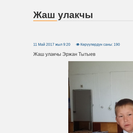
Жаш улакчы
11 Май 2017 жыл 9:20
Көрүүлөрдүн саны: 190
Жаш улакчы Эржан Тытыев