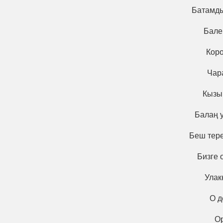
Батамды
Бале
Коро
Чара
Кызы
Балаң у
Беш тере
Бизге 
Улак
О д
Ор