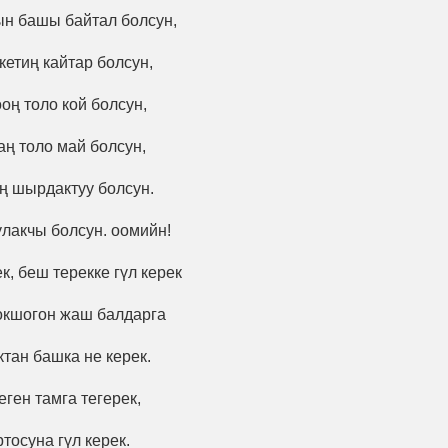
н башы байтал болсун,
кетиң кайтар болсун,
оң толо кой болсун,
ң толо май болсун,
ң шырдактуу болсун.
лакчы болсун. оомийн!
к, беш терекке гүл керек
окшогон жаш балдарга
ктан башка не керек.
еген тамга тегерек,
тосуна гүл керек.