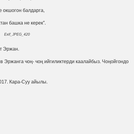
е окшогон балдарга,
тан башка не керек”.
Exif_JPEG_420
т Эржан.
в Эржанга чоң- чоң ийгиликтерди каалайбыз. Чоңойгондо
017. Кара-Суу айылы.