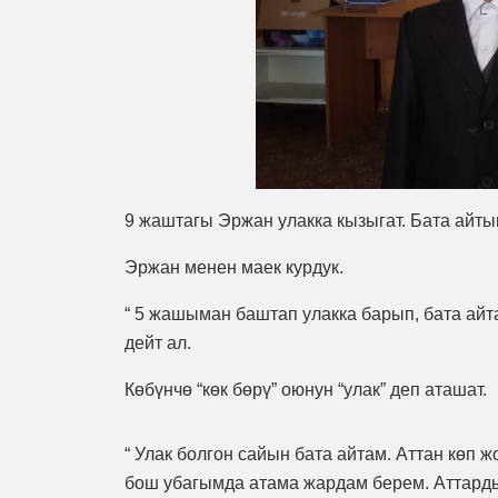
9 жаштагы Эржан улакка кызыгат. Бата айтып
Эржан менен маек курдук.
“ 5 жашыман баштап улакка барып, бата айт
дейт ал.
Көбүнчө “көк бөрү” оюнун “улак” деп аташат.
“ Улак болгон сайын бата айтам. Аттан көп ж
бош убагымда атама жардам берем. Аттарды 