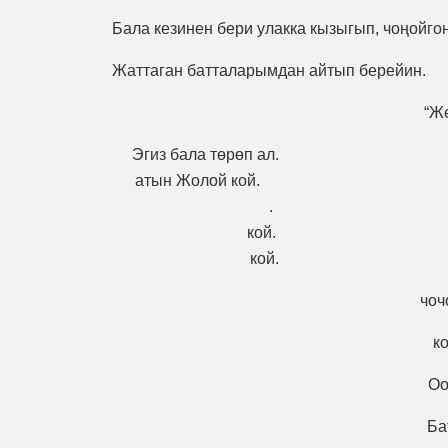
Бала кезинен бери улакка кызыгып, чоңойго
Жаттаган батталарымдан айтып берейин.
“Ж
Эгиз бала т
атын Жолой кой. 
. Жолой
кой. Мал
кой. Экө
чоч
к
Оо
Ба