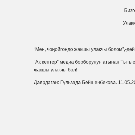
Бизг
Улакк
“Мен, чоңойгондо жакшы улакчы болом”,-дей
“Ак кептер” медиа борборунун атынан Тытые
жакшы улакчы бол!
Даярдаган: Гүльзада Бейшенбекова. 11.05.2