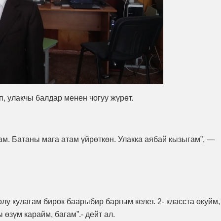
, улакчы балдар менен чогуу жүрөт.
ам. Батаны мага атам үйрөткөн. Улакка аябай кызыгам”, —
олу кулагам бирок баарыбир баргым келет. 2- класста окуйм,
өзүм карайм, багам”.- дейт ал.