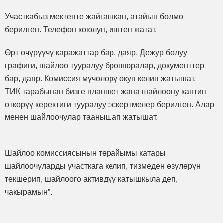
Участкабыз мектепте жайгашкан, атайын бөлмө
берилген. Телефон коюлуп, иштеп жатат.
Өрт өчүрүүчү каражаттар бар, даяр. Дежур болуу
графиги, шайлоо тууралуу брошюралар, документтер
бар, даяр. Комиссия мүчөлөрү окуп келип жатышат.
ТИК тарабынан бизге планшет жана шайлоону кантип
өткөрүү керектиги тууралуу эскертмелер берилген. Алар
менен шайлоочулар таанышап жатышат.
Шайлоо комиссиясынын төрайымы катары
шайлоочуларды участкага келип, тизмеден өзүлөрүн
текшерип, шайлоого активдүү катышкыла деп,
чакырамын”.