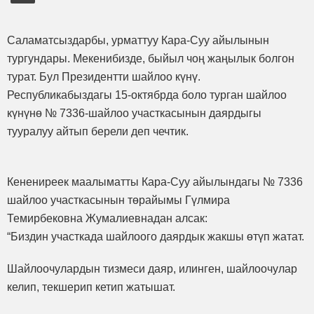
Саламатсыздарбы, урматтуу Кара-Суу айылынын
тургундары. Мекенибизде, быйыл чоң жаңылык болгон
турат. Бул Президентти шайлоо күнү.
Республикабыздагы 15-октябрда боло турган шайлоо
күнүнө № 7336-шайлоо участкасынын даярдыгы
тууралуу айтып берели деп чечтик.
Кенениреек маалыматты Кара-Суу айылындагы № 7336
шайлоо участкасынын төрайымы Гүлмира
Темирбековна Жумалиевнадан алсак:
“Биздин участкада шайлоого даярдык жакшы өтүп жатат.
Шайлоочулардын тизмеси даяр, илинген, шайлоочулар
келип, текшерип кетип жатышат.