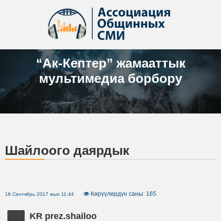
“Ак-Кептер” жамааттык
мультимедиа борбору
Шайлоого даярдык
Көрүүлөрдүн саны: 165
18 Сентябрь 2017 жыл 11:44
KR prez.shailoo