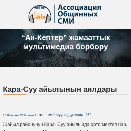
“Ак-Кептер” жамааттык
мультимедиа борбору
Кара-Суу айылынын аялдары
Көрүүлөрдүн саны: 252
11 Февраль 2018 жыл 15:39
Жайыл районунун Кара- Суу айылында орто мектеп бар.