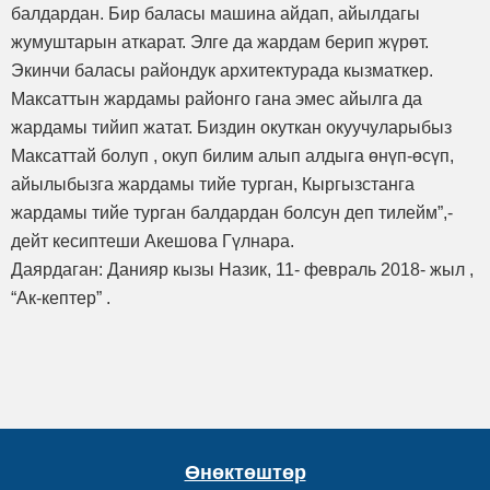
балдардан. Бир баласы машина айдап, айылдагы
жумуштарын аткарат. Элге да жардам берип жүрөт.
Экинчи баласы райондук архитектурада кызматкер.
Максаттын жардамы районго гана эмес айылга да
жардамы тийип жатат. Биздин окуткан окуучуларыбыз
Максаттай болуп , окуп билим алып алдыга өнүп-өсүп,
айылыбызга жардамы тийе турган, Кыргызстанга
жардамы тийе турган балдардан болсун деп тилейм”,-
дейт кесиптеши Акешова Гүлнара.
Даярдаган: Данияр кызы Назик, 11- февраль 2018- жыл ,
“Ак-кептер” .
Өнөктөштөр