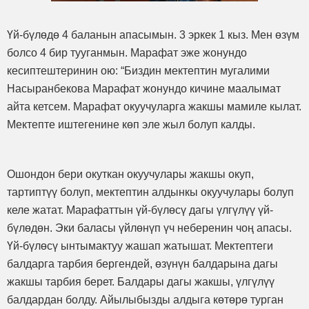
Үй-бүлөдө 4 баланын апасымын. 3 эркек 1 кыз. Мен өзүм
болсо 4 бир тууганмын. Марафат эже жонундо
кесиптештеринин ою: “Биздин мектептин мугалими
Насыранбекова Марафат жонундо кичине маалымат
айта кетсем. Марафат окуучуларга жакшы мамиле кылат.
Мектепте иштегенине көп эле жыл болуп калды.
Ошондон бери окуткан окуучулары жакшы окуп,
тартиптүү болуп, мектептин алдынкы окуучулары болуп
келе жатат. Марафаттын үй-бүлөсү дагы үлгүлүү үй-
бүлөдөн. Эки баласы үйлөнүп үч неберенин чоң апасы.
Үй-бүлөсү ынтымактуу жашап жатышат. Мектептеги
балдарга тарбия бергендей, өзүнүн балдарына дагы
жакшы тарбия берет. Балдары дагы жакшы, үлгүлүү
балдардан болду. Айылыбызды алдыга көтөрө турган