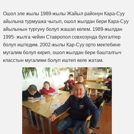
Ошол эле жылы 1989-жылы Жайыл районун Кара-Суу
айылына турмушка чыгып, ошол жылдан бери Кара-Суу
айылынын тургуну болуп жашап келем. 1989-жылдан
1995- жылга чейин Ставропол совхозунда бухгалтер
болуп иштедим. 2002-жылы Кар-Суу орто мектебине
мугалим болуп кирип, ошол жылдан бери башталгыч
класстын мугалими болуп иштеп келе жатам.