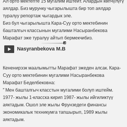
Ал орто мектепте 15 мугалим иштейт. Алардын көпчүлүгү
аялдар. Биз мурунку чыгарылышта бир топ аялдар
туралуу репортаж чыгардык эле.
Биз бул чыгарылышта Кара-Суу орто мектебинин
башталгыч классынын мугалими Насыранбекова
Марафат эже туралуу айтып бермекчибиз.
Nasyranbekova M.B
Кененирээк маалымытты Марафат эжеден алсак. Кара-
Суу орто мектебинин мугалими Насыранбекова
Марафат Беделбековна:
” Мен башталгыч класстын мугалими болуп иштейм.
1977- жылы 1-класска кирип 1987- жылы ийгиликтүү
аяктадым. Ошол эле жылы Фрунзедеги финансы
экономикалык техникумга тапшырып, 1989 жылы
аяктадым.