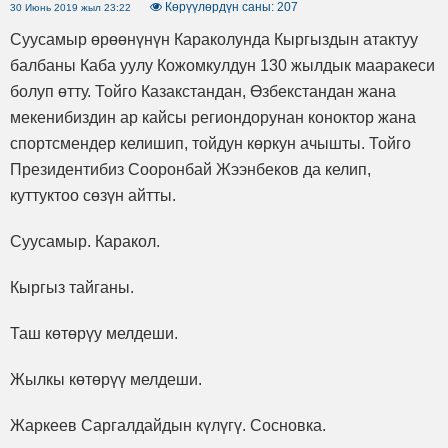
Көрүүлөрдүн саны: 207
30 Июнь 2019 жыл 23:22
Суусамыр өрөөнүнүн Караколунда Кыргыздын атактуу
балбаны Каба уулу Кожомкулдун 130 жылдык мааракеси
болуп өтту. Тойго Казакстандан, Өзбекстандан жана
мекенибиздин ар кайсы региондорунан коноктор жана
спортсмендер келишип, тойдун көркун ачышты. Тойго
Президентибиз Сооронбай Жээнбеков да келип,
куттуктоо сөзүн айтты.
Суусамыр. Каракол.
Кыргыз тайганы.
Таш көтөрүу мелдеши.
Жылкы көтөрүү мелдеши.
Жаркеев Саргалдайдын күлүгү. Сосновка.