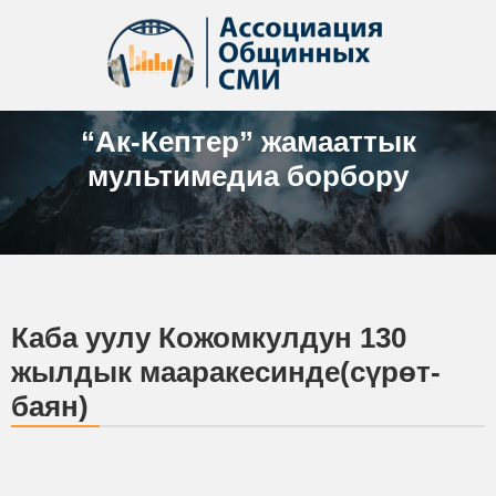
“Ак-Кептер” жамааттык
мультимедиа борбору
Каба уулу Кожомкулдун 130
жылдык мааракесинде(сүрөт-
баян)