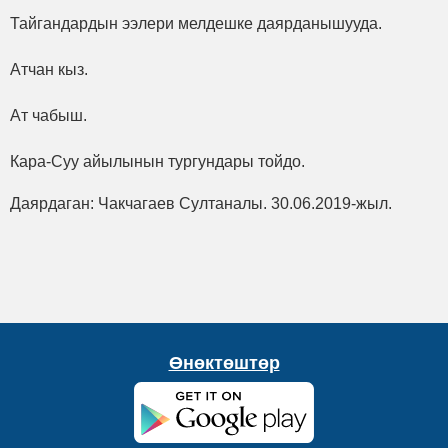
Тайгандардын ээлери мелдешке даярданышууда.
Атчан кыз.
Ат чабыш.
Кара-Суу айылынын тургундары тойдо.
Даярдаган: Чакчагаев Султаналы. 30.06.2019-жыл.
Өнөктөштөр