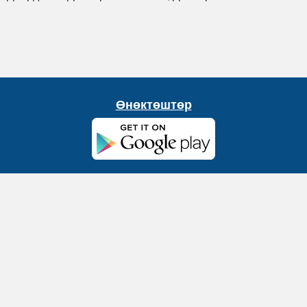
Өнөктөштөр