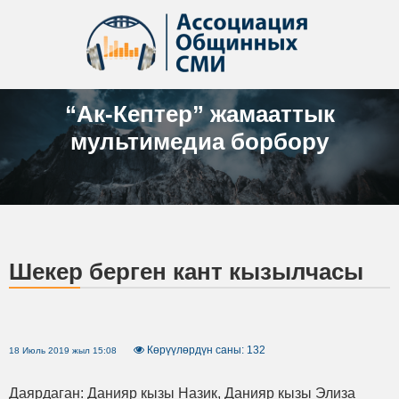
“Ак-Кептер” жамааттык
мультимедиа борбору
Шекер берген кант кызылчасы
Көрүүлөрдүн саны: 132
18 Июль 2019 жыл 15:08
Даярдаган: Данияр кызы Назик, Данияр кызы Элиза