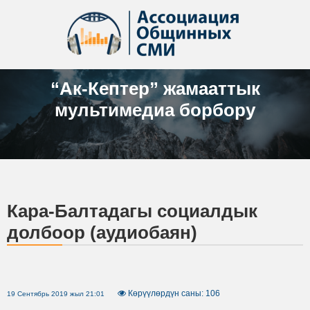
“Ак-Кептер” жамааттык
мультимедиа борбору
Кара-Балтадагы социалдык
долбоор (аудиобаян)
Көрүүлөрдүн саны: 106
19 Сентябрь 2019 жыл 21:01