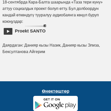
18-сентябрда Кара-Балта шаарында «Таза тери күнү»
аттуу социалдык проект болуп өтту. Бул долбоордун
кандай өткөндүгү тууралуу аудиобаянга көңүл буруп
коюңуздар:
Proekt SANTO
Даярдаган: Данияр кызы Назик, Данияр кызы Элиза,
Бексултанова Айгерим
Өнөктөштөр