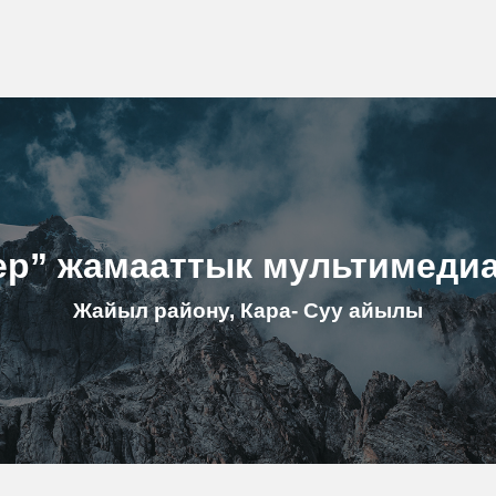
ер” жамааттык мультимеди
Жайыл району, Кара- Суу айылы