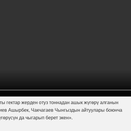
ты гектар жерден отуз тоннадан ашык жүгөрү алганын
чиев Ашырбек, Чакчагаев Чынгыздын айтуулары боюнча
гөрүсүн да чыгарып берет экен».