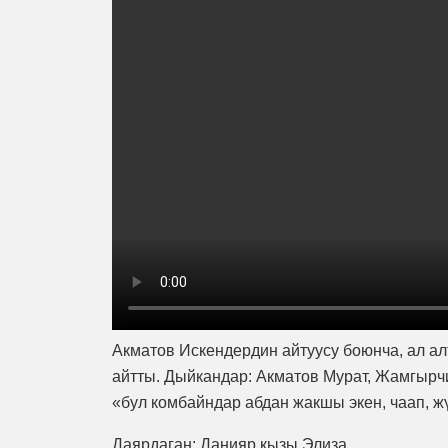
Акматов Искендердин айтуусу боюнча, ал ал
айтты. Дыйкандар: Акматов Мурат, Жамгыр
«бул комбайндар абдан жакшы экен, чаап, жү
Даярдаган: Данияр кызы Элиза