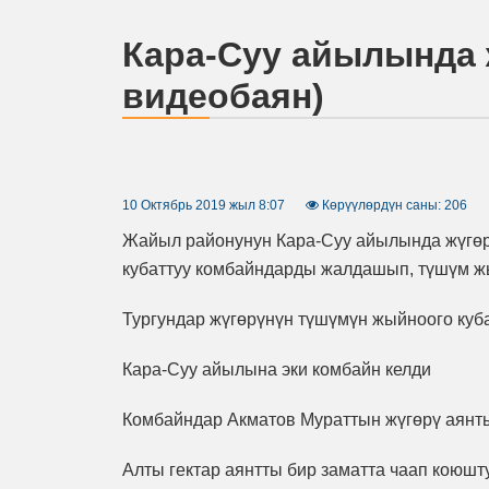
Кара-Суу айылында 
видеобаян)
10 Октябрь 2019 жыл 8:07
Көрүүлөрдүн саны: 206
Жайыл районунун Кара-Суу айылында жүгө
кубаттуу комбайндарды жалдашып, түшүм 
Тургундар жүгөрүнүн түшүмүн жыйноого ку
Кара-Суу айылына эки комбайн келди
Комбайндар Акматов Мураттын жүгөрү аянт
Алты гектар аянтты бир заматта чаап коюшт