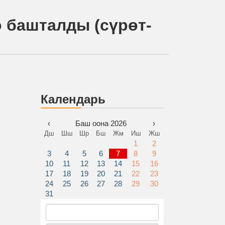
 башталды (сүрөт-
Календарь
‹
Баш оона 2026
›
Дш
Шш
Шр
Бш
Жм
Иш
Жш
1
2
3
4
5
6
7
8
9
10
11
12
13
14
15
16
17
18
19
20
21
22
23
24
25
26
27
28
29
30
31
Найти: