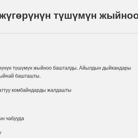
жүгөрүнүн түшүмүн жыйноо
рүнүн түшүмүн жыйноо башталды. Айылдын дыйкандары
жыйнай башташты.
баттуу комбайндарды жалдашты
ын чабууда
у