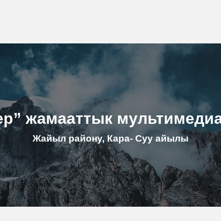
ер” жамааттык мультимеди
Жайыл району, Кара- Суу айылы