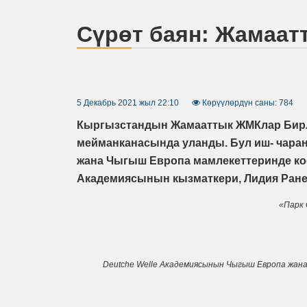
Сүрөт баян: Жамаа
5 Декабрь 2021 жыл 22:10
Көрүүлөрдүн саны: 784
Кыргызстандын Жамааттык ЖМКлар Бирл
мейманканасында уланды. Бул иш- чар
жана Чыгыш Европа мамлекеттеринде коо
Академиясынын кызматкери, Лидия Ранер
«Парк
Deutche Welle Академиясынын Чыгыш Европа жан