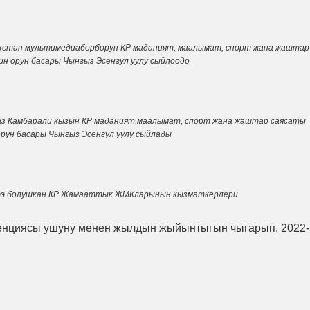
кстан мультимедиаборборун КР маданият, маалымат, спорт жана жаштар
н орун басары Чынгыз Эсенгул уулу сыйлоодо
аз Камбарали кызын КР маданият,маалымат, спорт жана жаштар саясаты
рун басары Чынгыз Эсенгул уулу сыйлады
ээ болушкан КР Жамааттык ЖМКларынын кызматкерлери
нциясы ушуну менен жылдын жыйынтыгын чыгарып, 2022-