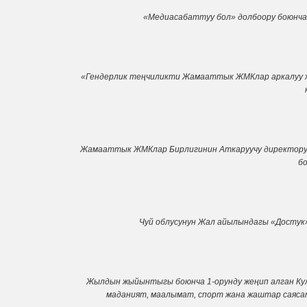
«Медиасабаттуу бол» долбоору боюнча
«Гендерлик теңчиликти Жамааттык ЖМКлар аркалуу ж
Жамааттык ЖМКлар Бирлигинин Аткаруучу директору
б
Чуй облусунун Жал айылындагы «Достук
Жылдын жыйынтыгы боюнча 1-орунду жеңип алган Ку
маданият, маалымат, спорт жана жаштар саясат