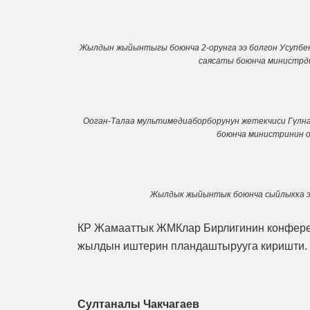
Жылдын жыйынтыгы боюнча 2-орунга ээ болгон Усупбе
саясаты боюнча министрди
Ооган-Талаа мультимедиаборборунун жетекчиси Гүлн
боюнча министринин о
Жылдык жыйынтык боюнча сыйлыкка 
КР Жамааттык ЖМКлар Бирлигинин конфере
жылдын иштерин пландаштырууга киришти.
Султаналы
Чакчагаев