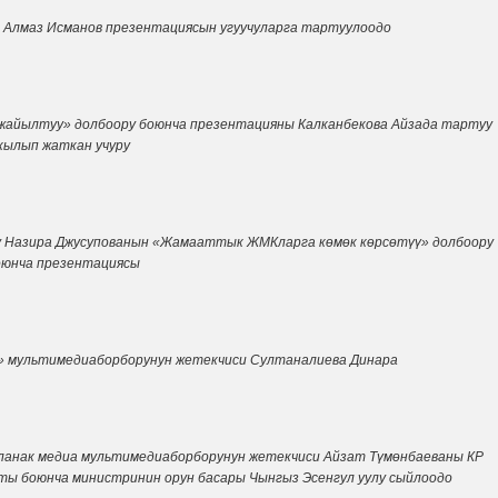
 Алмаз Исманов презентациясын угуучуларга тартуулоодо
айылтуу» долбоору боюнча презентацияны Калканбекова Айзада тартуу
кылып жаткан учуру
 Назира Джусупованын «Жамааттык ЖМКларга көмөк көрсөтүү» долбоору
оюнча презентациясы
» мультимедиаборборунун жетекчиси Султаналиева Динара
ланак медиа мультимедиаборборунун жетекчиси Айзат Түмөнбаеваны КР
ы боюнча министринин орун басары Чынгыз Эсенгул уулу сыйлоодо