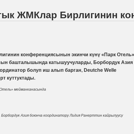
ттык ЖМКлар Бирлигинин к
игинин конференциясынын экинчи күнү «Парк Отель
анын башталышында катышуучуларды, Борбордук Азия
рдинатор болуп иш алып барган, Deutche Welle
т куттуктады.
 Отель» мейманканасында
а Борбордук Азия боюнча координатору Лидия Ранерттин кайрылуусу