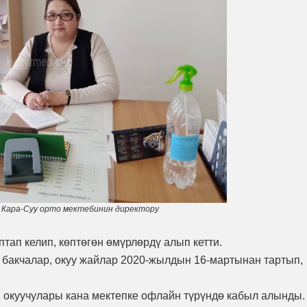
ү Кара-Суу орто мектебинин директору
аптап келип, көптөгөн өмүрлөрдү алып кетти.
 бакчалар, окуу жайлар 2020-жылдын 16-мартынан тартып,
 окуучулары кана мектепке офлайн түрүндө кабыл алынды.