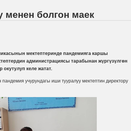
у менен болгон маек
ликасынын мектептеринде пандемияга каршы
ектептердин администрациясы тарабынан жүргүзүлгөн
 окутулуп келе жатат.
 пандемия учурундагы иши тууралуу мектептин директору