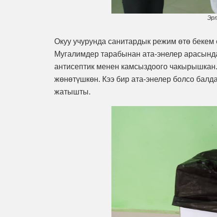
Эр
Окуу учурунда санитардык режим өтө бекем с
Мугалимдер тарабынан ата-энелер арасында
антисептик менен камсыздоого чакырышкан.
жөнөтүшкөн. Кээ бир ата-энелер болсо балд
жатышты.