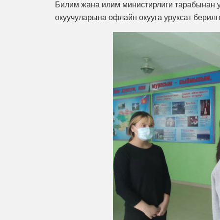
Билим жана илим министирлиги тарабынан 
окуучуларына офлайн окууга уруксат берилг