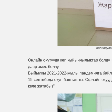
Колдонулг
Онлайн окутууда көп кыйынчылыктар болду. 
даяр эмес болчу.
Быйылкы 2021-2022-жылы пандемияга байла
15-сентябрда окуп башташты. Офлайн окууд
келе жатабыз”.