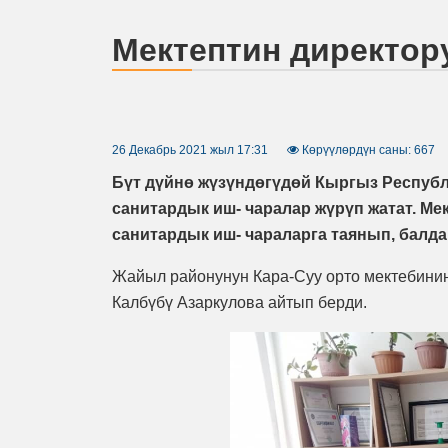
Мектептин директор
26 Декабрь 2021 жыл 17:31
Көрүүлөрдүн саны: 667
Бүт дүйнө жүзүндөгүдөй Кыргыз Респуб
санитардык иш- чаралар жүрүп жатат. М
санитардык иш- чараларга таянып, балдар
Жайыл районунун Кара-Суу орто мектебинин
Калбүбү Азаркулова айтып берди.