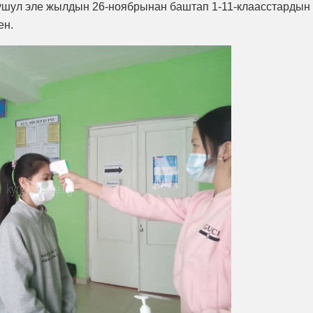
ушул эле жылдын 26-ноябрынан баштап 1-11-клаасстардын
ен.