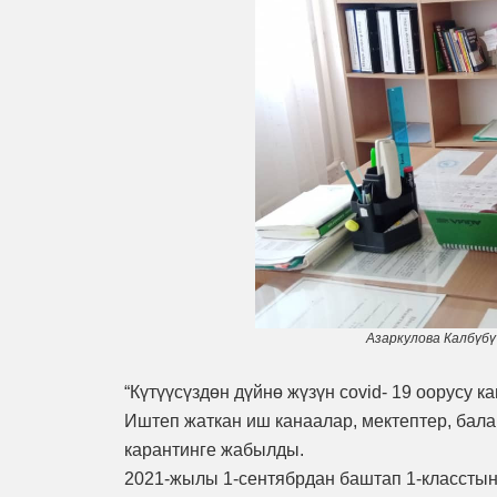
Азаркулова Калбүб
“Күтүүсүздөн дүйнө жүзүн covid- 19 оорусу к
Иштеп жаткан иш канаалар, мектептер, бала
карантинге жабылды.
2021-жылы 1-сентябрдан баштап 1-класстын