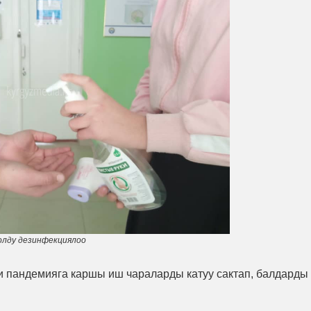
олду дезинфекциялоо
и пандемияга каршы иш чараларды катуу сактап, балдарды