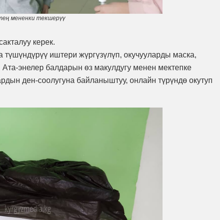
тең мененки текшерүү
акталуу керек.
 түшүндүрүү иштери жүргүзүлүп, окучууларды маска,
 Ата-энелер балдарын өз макулдугу менен мектепке
ардын ден-соолугуна байланыштуу, онлайн түрүндө окутуп