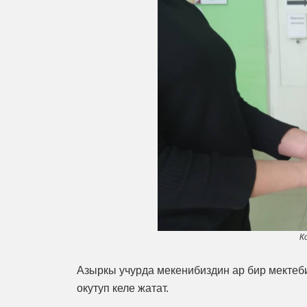
К
Азыркы учурда мекенибиздин ар бир мектеб
окутуп келе жатат.