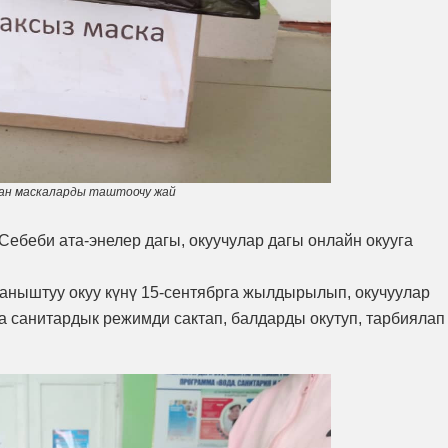
ан маскаларды таштоочу жай
Себеби ата-энелер дагы, окуучулар дагы онлайн окууга
ныштуу окуу күнү 15-сентябрга жылдырылып, окучуулар
а санитардык режимди сактап, балдарды окутуп, тарбиялап