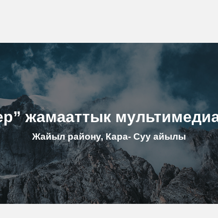
ер” жамааттык мультимеди
Жайыл району, Кара- Суу айылы