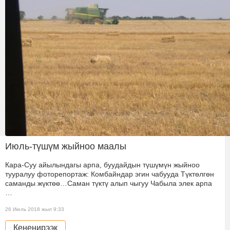
Июль-түшүм жыйноо маалы
Кара-Суу айылындагы арпа, буудайдын түшүмүн жыйноо
тууралуу фоторепортаж: Комбайндар эгин чабууда Түктөлгөн
саманды жүктөө…Саман түктү алып чыгуу Чабыла элек арпа
…
26 Июль 2018 жыл 9:33
Кененирээк