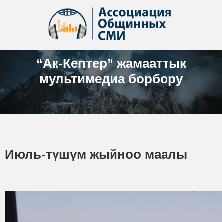
“Ак-Кептер” жамааттык
мультимедиа борбору
Июль-түшүм жыйноо маалы