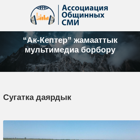
“Ак-Кептер” жамааттык
мультимедиа борбору
Сугатка даярдык