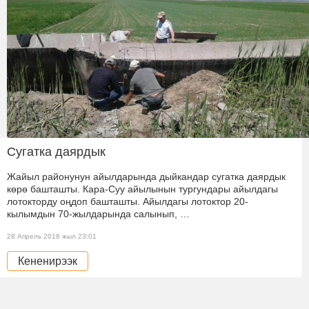
Сугатка даярдык
Жайыл районунун айылдарында дыйкандар сугатка даярдык
көрө башташты. Кара-Суу айылынын тургундары айылдагы
лотокторду оңдоп башташты. Айылдагы лотоктор 20-
кылымдын 70-жылдарында салынып, …
28 Апрель 2018 жыл 23:01
Кененирээк