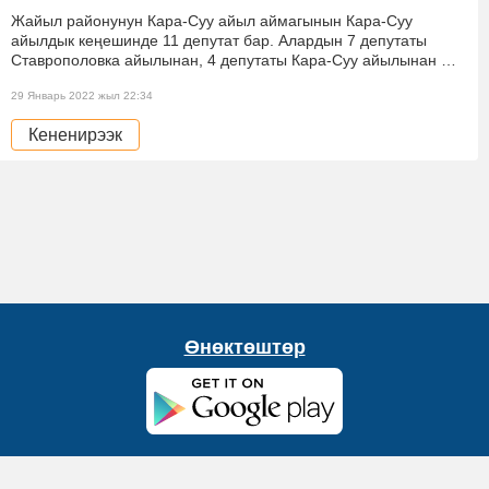
Жайыл районунун Кара-Суу айыл аймагынын Кара-Суу
айылдык кеңешинде 11 депутат бар. Алардын 7 депутаты
Ставрополовка айылынан, 4 депутаты Кара-Суу айылынан …
29 Январь 2022 жыл 22:34
Кененирээк
Өнөктөштөр