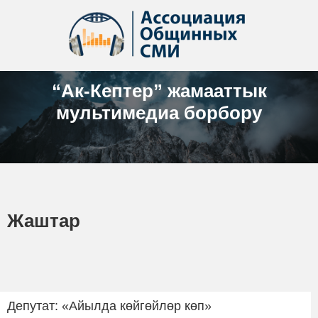
“Ак-Кептер” жамааттык
мультимедиа борбору
Жаштар
Депутат: «Айылда көйгөйлөр көп»