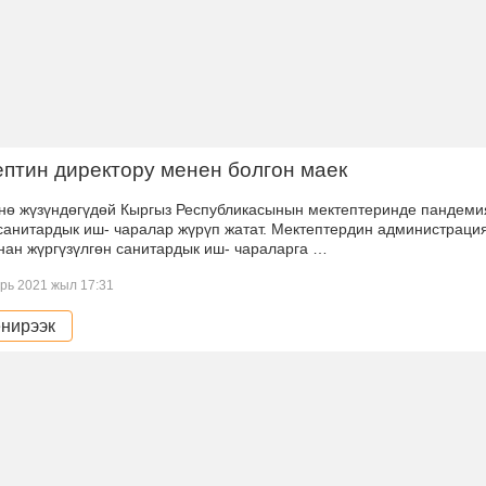
птин директору менен болгон маек
йнө жүзүндөгүдөй Кыргыз Республикасынын мектептеринде пандеми
санитардык иш- чаралар жүрүп жатат. Мектептердин администраци
нан жүргүзүлгөн санитардык иш- чараларга …
рь 2021 жыл 17:31
нирээк