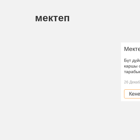
мектеп
Мекте
Бүт дү
каршы 
тарабы
26 Декаб
Кене