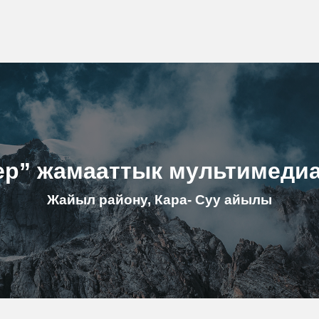
ер” жамааттык мультимеди
Жайыл району, Кара- Суу айылы