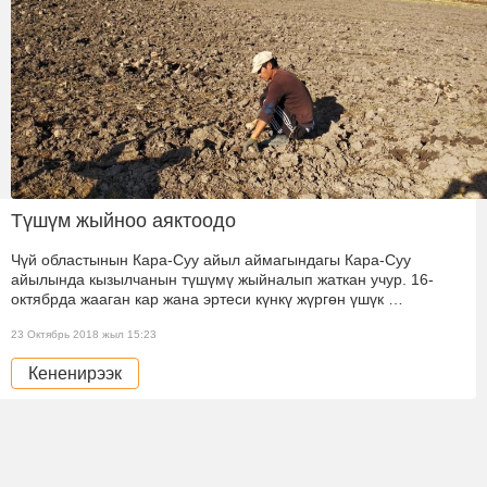
Түшүм жыйноо аяктоодо
Чүй областынын Кара-Суу айыл аймагындагы Кара-Суу
айылында кызылчанын түшүмү жыйналып жаткан учур. 16-
октябрда жааган кар жана эртеси күнкү жүргөн үшүк …
23 Октябрь 2018 жыл 15:23
Кененирээк