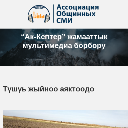
“Ак-Кептер” жамааттык
мультимедиа борбору
Түшүь жыйноо аяктоодо